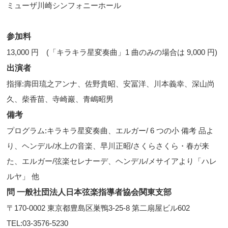
ミューザ川崎シンフォニーホール
参加料
13,000 円 (「キラキラ星変奏曲」1 曲のみの場合は 9,000 円)
出演者
指揮:壽田琉之アンナ、佐野貴昭、安冨洋、川本義幸、深山尚
久、柴香苗、寺崎巖、青嶋昭男
備考
プログラム:キラキラ星変奏曲、エルガー/ 6 つの小 備考 品よ
り、ヘンデル/水上の音楽、早川正昭/さくらさくら・春が来
た、エルガー/弦楽セレナーデ、ヘンデル/メサイアより「ハレ
ルヤ」 他
問 一般社団法人日本弦楽指導者協会関東支部
〒170-0002 東京都豊島区巣鴨3-25-8 第二扇屋ビル602
TEL:03-3576-5230