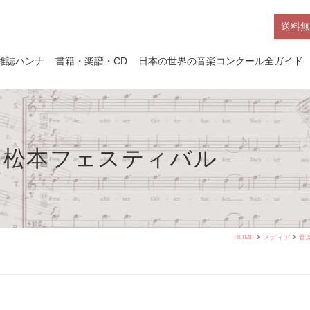
送料無
雑誌ハンナ
書籍・楽譜・CD
日本の世界の音楽コンクール全ガイド
゙ワ 松本フェスティバル
HOME
>
メディア
>
音