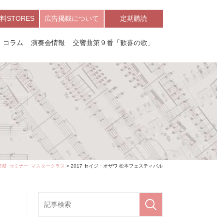
料STORES
広告掲載について
定期購読
コラム
演奏会情報
交響曲第９番「歓喜の歌」
楽祭･セミナー･マスタークラス
> 2017 セイジ・オザワ 松本フェスティバル