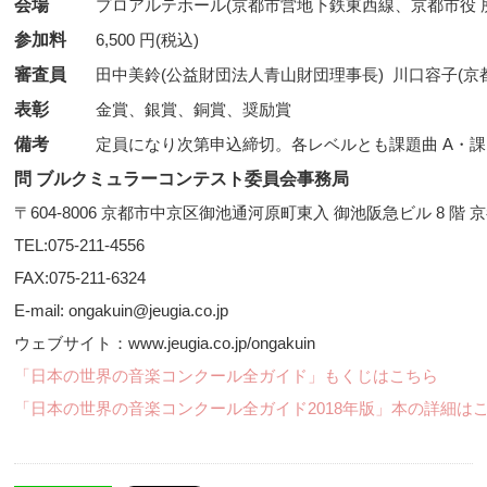
会場
プロアルテホール(京都市営地下鉄東西線、京都市役 
参加料
6,500 円(税込)
審査員
田中美鈴(公益財団法人青山財団理事長) 川口容子(京
表彰
金賞、銀賞、銅賞、奨励賞
備考
定員になり次第申込締切。各レベルとも課題曲 A・課 
問 ブルクミュラーコンテスト委員会事務局
〒604-8006 京都市中京区御池通河原町東入 御池阪急ビル 8 階
TEL:075-211-4556
FAX:075-211-6324
E-mail: ongakuin@jeugia.co.jp
ウェブサイト：www.jeugia.co.jp/ongakuin
「日本の世界の音楽コンクール全ガイド」もくじはこちら
「日本の世界の音楽コンクール全ガイド2018年版」本の詳細は