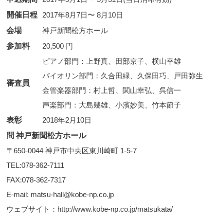
開催日程
2017年8月7日〜 8月10日
会場
神戸新聞松方ホール
参加料
20,500 円
ピアノ部門：上野真、田部京子、横山幸雄
バイオリン部門：久合田緑、久保田巧、戸田弥生
審査員
金管楽器部門：村上哲、関山幸弘、呉信一
声楽部門：大島幾雄、小濱妙美、竹本節子
表彰
2018年2月10日
問 神戸新聞松方ホール
〒650-0044 神戸市中央区東川崎町 1-5-7
TEL:078-362-7111
FAX:078-362-7317
E-mail: matsu-hall@kobe-np.co.jp
ウェブサイト：http://www.kobe-np.co.jp/matsukata/