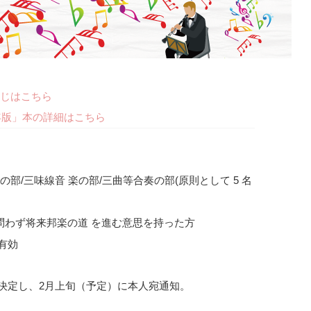
じはこちら
年版」本の詳細はこちら
の部/三味線音 楽の部/三曲等合奏の部(原則として 5 名
問わず将来邦楽の道 を進む意思を持った方
印有効
決定し、2月上旬（予定）に本人宛通知。