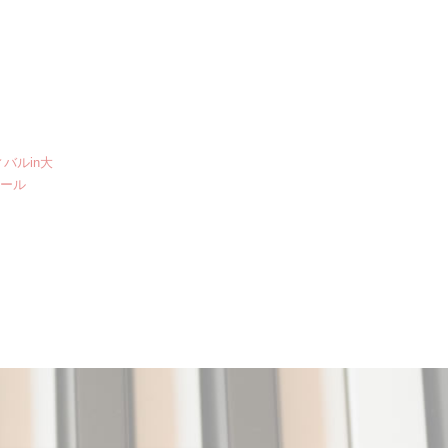
バルin大
クール