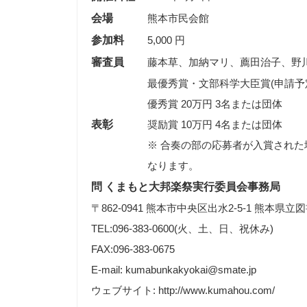
会場
熊本市民会館
参加料
5,000 円
審査員
藤本草、加納マリ、薦田治子、野
最優秀賞・文部科学大臣賞(申請予定
優秀賞 20万円 3名または団体
表彰
奨励賞 10万円 4名または団体
※ 合奏の部の応募者が入賞された
なります。
問 くまもと大邦楽祭実行委員会事務局
〒862-0941 熊本市中央区出水2-5-1 熊本県
TEL:096-383-0600(火、土、日、祝休み)
FAX:096-383-0675
E-mail: kumabunkakyokai@smate.jp
ウェブサイト: http://www.kumahou.com/