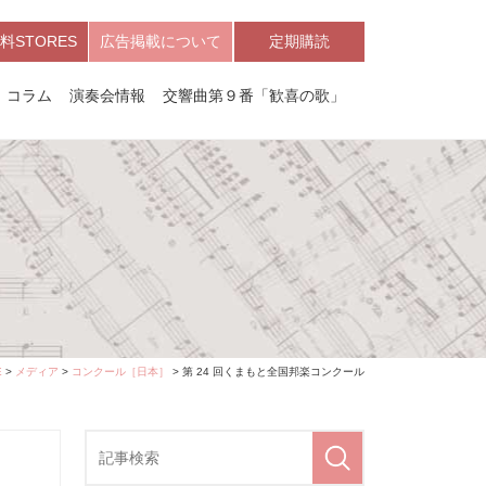
料STORES
広告掲載について
定期購読
コラム
演奏会情報
交響曲第９番「歓喜の歌」
E
>
メディア
>
コンクール［日本］
> 第 24 回くまもと全国邦楽コンクール