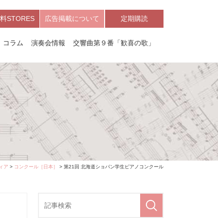
料STORES
広告掲載について
定期購読
コラム
演奏会情報
交響曲第９番「歓喜の歌」
ィア
>
コンクール［日本］
> 第21回 北海道ショパン学生ピアノコンクール