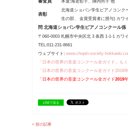
審査員
本選:海老彰子、陣内尚子 他
北海道ショパン学生ピアノコンクー
表彰
生の部、 金賞受賞者に授与) カワ
問 北海道ショパン学生ピアノコンクール係
〒060-0003 札幌市中央区北 3 条西 1-1-1 カ
TEL:011-231-8661
ウェブサイト:
www.chopin-society-hokkaido.c
「日本の世界の音楽コンクール全ガイド」もく
「日本の世界の音楽コンクール全ガイド2018
「日本の世界の音楽コンクール全ガイド
2019
LINEで送る
< 前の記事