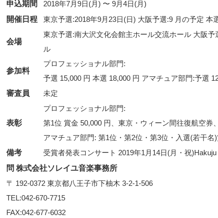
申込期間
2018年7月9日(月) 〜 9月4日(月)
開催日程
東京予選:2018年9月23日(日) 大阪予選:9 月の予定 本
東京予選:南大沢文化会館主ホール交流ホール 大阪予選:
会場
ル
プロフェッショナル部門:
参加料
予選 15,000 円 本選 18,000 円 アマチュア部門:予選 12,
審査員
未定
プロフェッショナル部門:
表彰
第1位 賞金 50,000 円、東京・ウィーン間往復航空券、 第2
アマチュア部門: 第1位・第2位・第3位・入選(若干名
備考
受賞者発表コンサート 2019年1月14日(月・祝)Hakuju H
問 株式会社ソレイユ音楽事務所
〒 192-0372 東京都八王子市下柚木 3-2-1-506
TEL:042-670-7715
FAX:042-677-6032