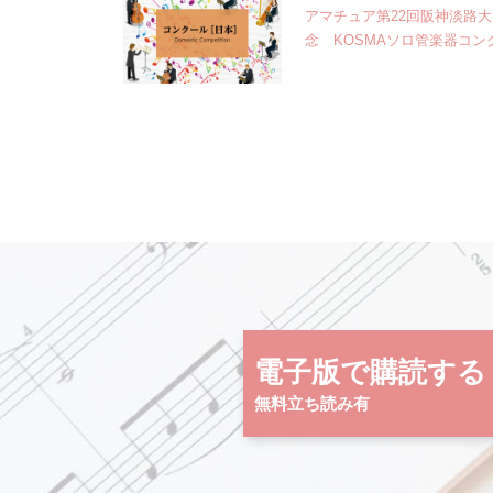
アマチュア第22回阪神淡路
念 KOSMAソロ管楽器コン
電子版で購読する
無料立ち読み有