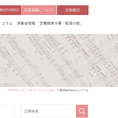
料STORES
広告掲載について
定期購読
コラム
演奏会情報
交響曲第９番「歓喜の歌」
HOME
>
メディア
>
コンクール［日本］
> 第4回KPianoコンクール