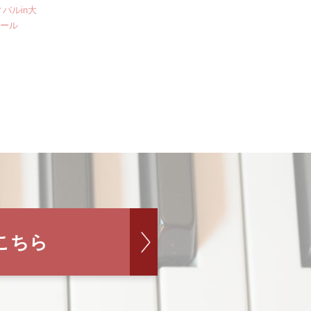
バルin大
クール
こちら