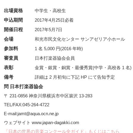
出場資格
中学生・高校生
申込期間
2017年4月25日必着
開催日程
2017年5月7日
会場
和光市民文化センター サンアゼリア小ホール
参加料
1 名 5,000 円(2016 年時)
審査員
日本打楽器協会会員
表彰
金賞・銀賞・銅賞・最優秀賞(中学・高校各 1 名)
備考
詳細は 2 月初旬に下記 HP にて告知予定
問 日本打楽器協会
〒 231-0856 神奈川県横浜市中区簑沢 13-283
TEL/FAX:045-264-4722
E-mail:jamt@aqua.ocn.ne.jp
ウェブサイト www.japan-dagakki.com
「日本の世界の音楽コンクール全ガイド」もくじはこちら