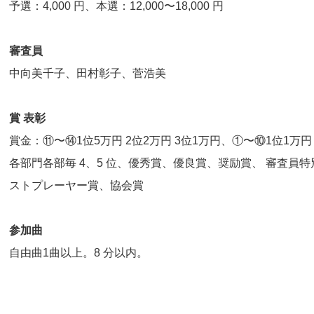
予選：4,000 円、本選：12,000〜18,000 円
審査員
中向美千子、田村彰子、菅浩美
賞 表彰
賞金：⑪〜⑭1位5万円 2位2万円 3位1万円、①〜⑩1位1万円 2位
各部門各部毎 4、5 位、優秀賞、優良賞、奨励賞、 審査員
ストプレーヤー賞、協会賞
参加曲
自由曲1曲以上。8 分以内。