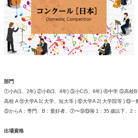
部門
①小A(1、2年) ②小B(3、4年) ③小C(5、6年) ④中学 ⑤高校
高校 A ⑪大学A 1( 大学、短大等 ) ⑫大学A 2( 大学院等 ) ⑬
⑤からA：専門、B：愛好者、⑦〜⑨⑬⑭ 1：35 歳以下、2：
出場資格