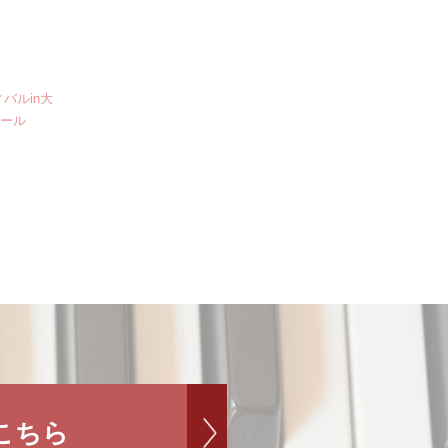
バルin大
クール
こちら