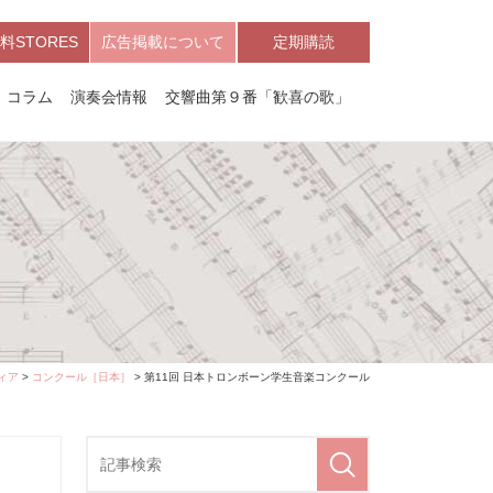
料STORES
広告掲載について
定期購読
コラム
演奏会情報
交響曲第９番「歓喜の歌」
ィア
>
コンクール［日本］
> 第11回 日本トロンボーン学生音楽コンクール