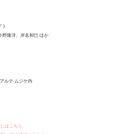
 )
小野隆洋、岸名和巳 ほか
プロ アルテ ムジケ内
じはこちら