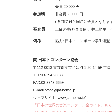
会員 20,000 円
参加料
非会員 25,000 円
( 参加受付と同時に会員となります
審査員
三輪純生(審査員長)、井上順平、
備考
問 日本トロンボーン協会
〒112-0013 東京都文京区音羽 1-20-14-5F 
TEL:03-3943-6677
FAX:03-3943-6659
E-mail:office@jat-home.jp
ウェブサイト: www.jat-home.jp/
「日本の世界の音楽コンクール全ガイド」もく