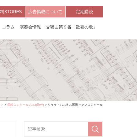
料STORES
広告掲載について
定期購読
コラム
演奏会情報
交響曲第９番「歓喜の歌」
ィア
>
国際コンクール2023[海外]
> クララ・ハスキル国際ピアノコンクール