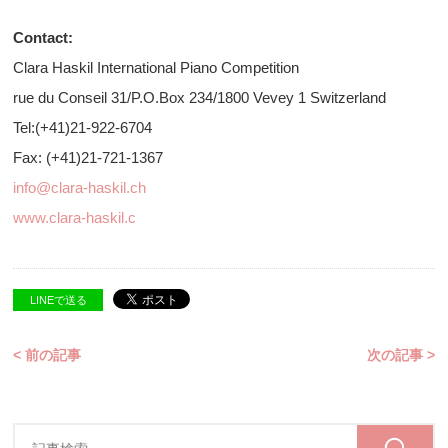
Contact:
Clara Haskil International Piano Competition
rue du Conseil 31/P.O.Box 234/1800 Vevey 1 Switzerland
Tel:(+41)21-922-6704
Fax: (+41)21-721-1367
info@clara-haskil.ch
www.clara-haskil.c
LINEで送る
< 前の記事
次の記事 >