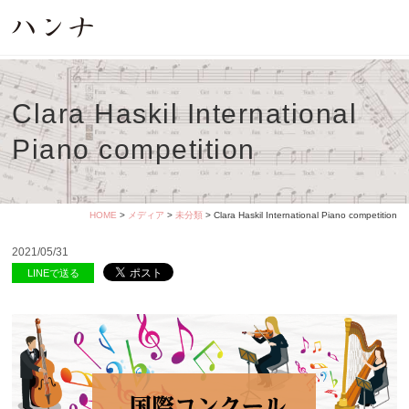
Clara Haskil International
Piano competition
HOME
>
メディア
>
未分類
> Clara Haskil International Piano competition
2021/05/31
LINEで送る