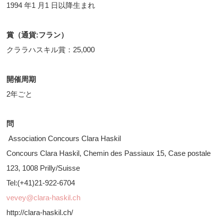
1994 年1 月1 日以降生まれ
賞（通貨:フラン）
クララハスキル賞：25,000
開催周期
2年ごと
問
Association Concours Clara Haskil
Concours Clara Haskil, Chemin des Passiaux 15, Case postale
123, 1008 Prilly/Suisse
Tel:(+41)21-922-6704
vevey@clara-haskil.ch
http://clara-haskil.ch/