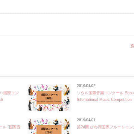
次
2019/04/02
ハ国際コン
ソウル国際音楽コンクール Seou
ch
International Music Competition
2019/04/01
ール [国際音
第24回 びわ湖国際フルートコン