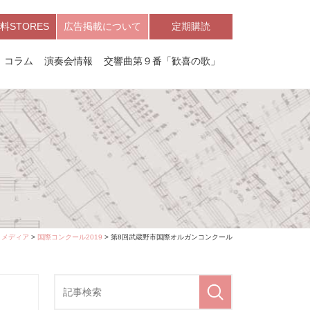
料STORES
広告掲載について
定期購読
コラム
演奏会情報
交響曲第９番「歓喜の歌」
>
メディア
>
国際コンクール2019
> 第8回武蔵野市国際オルガンコンクール