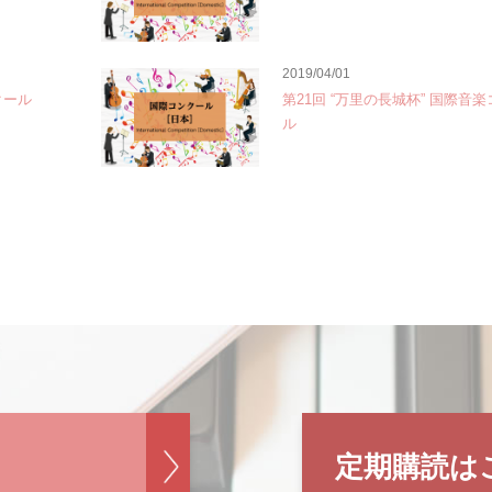
2019/04/01
クール
第21回 “万里の長城杯” 国際音
ル
定期購読は