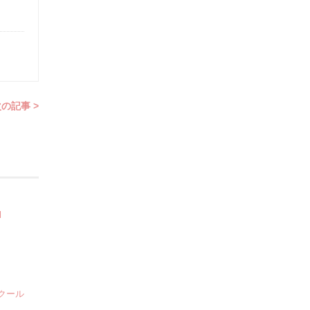
の記事 >
l
クール