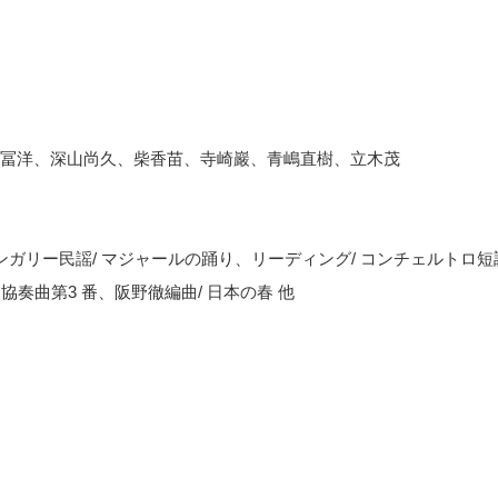
冨洋、深山尚久、柴香苗、寺崎巖、青嶋直樹、立木茂
ンガリー民謡/ マジャールの踊り、リーディング/ コンチェルトロ短
協奏曲第3 番、阪野徹編曲/ 日本の春 他