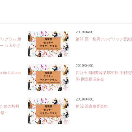
2019/04/01
プログラム 第
第21 回「別府アルゲリッチ音楽
 in みやざ
2019/04/01
 Italiano
四万十川国際音楽祭2018 中村
86 回定期演奏会
2019/04/01
のための無料
第32 回倉敷音楽祭
楽祭～