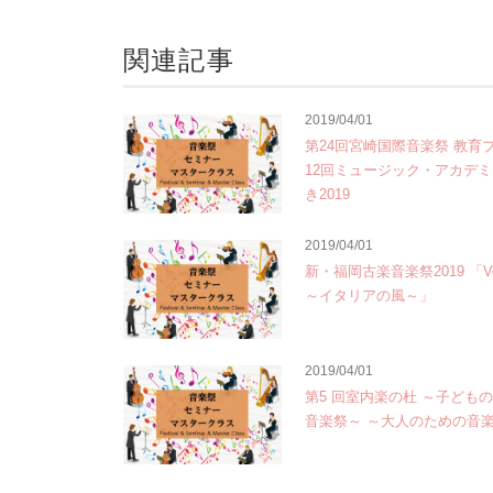
関連記事
2019/04/01
第24回宮崎国際音楽祭 教育
12回ミュージック・アカデミー
き2019
2019/04/01
新・福岡古楽音楽祭2019 「Vento
～イタリアの風～」
2019/04/01
第5 回室内楽の杜 ～子ども
音楽祭～ ～大人のための音