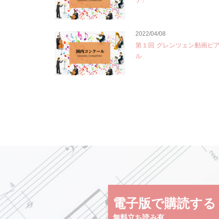
テ〉
2022/04/08
第１回 グレンツェン動画ピ
ル
電子版で購読する
無料立ち読み有