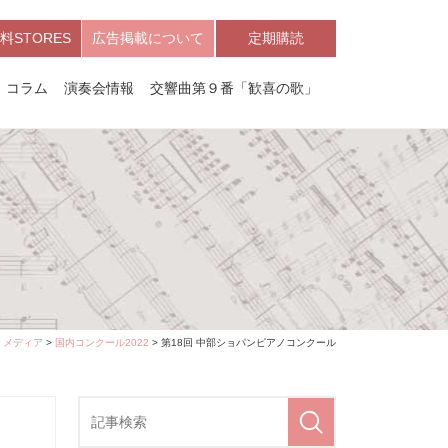
料STORES
広告掲載について
定期購読
コラム
演奏会情報
交響曲第９番「歓喜の歌」
>
メディア
>
国内コンクール2022
> 第18回 中部ショパンピアノコンクール