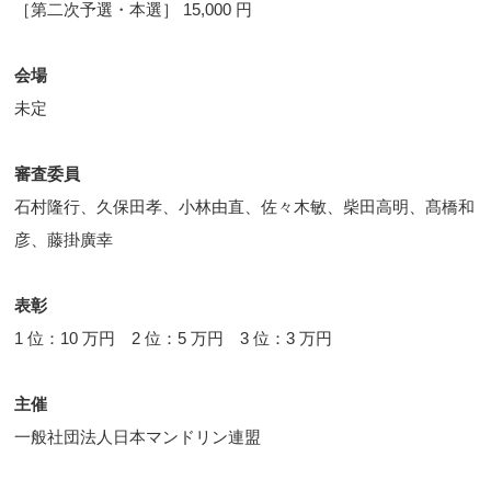
［第二次予選・本選］ 15,000 円
会場
未定
審査委員
石村隆行、久保田孝、小林由直、佐々木敏、柴田高明、髙橋和
彦、藤掛廣幸
表彰
1 位：10 万円 2 位：5 万円 3 位：3 万円
主催
一般社団法人日本マンドリン連盟