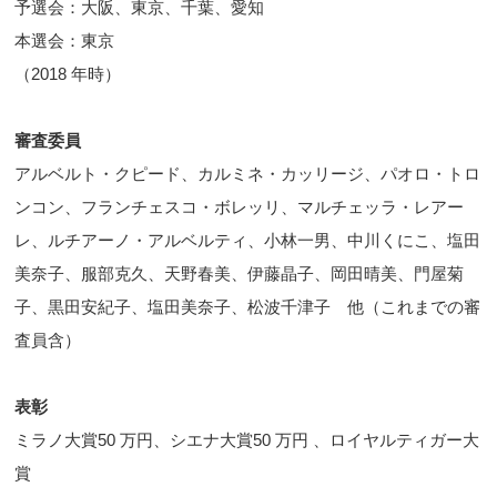
予選会：大阪、東京、千葉、愛知
本選会：東京
（2018 年時）
審査委員
アルベルト・クピード、カルミネ・カッリージ、パオロ・トロ
ンコン、フランチェスコ・ボレッリ、マルチェッラ・レアー
レ、ルチアーノ・アルベルティ、小林一男、中川くにこ、塩田
美奈子、服部克久、天野春美、伊藤晶子、岡田晴美、門屋菊
子、黒田安紀子、塩田美奈子、松波千津子 他（これまでの審
査員含）
表彰
ミラノ大賞50 万円、シエナ大賞50 万円 、ロイヤルティガー大
賞