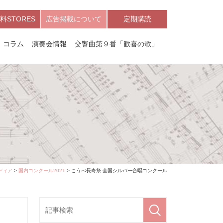
料STORES
広告掲載について
定期購読
コラム
演奏会情報
交響曲第９番「歓喜の歌」
ディア
>
国内コンクール2021
> こうべ長寿祭 全国シルバー合唱コンクール