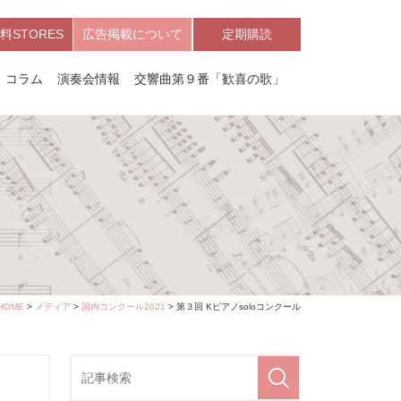
料STORES
広告掲載について
定期購読
コラム
演奏会情報
交響曲第９番「歓喜の歌」
HOME
>
メディア
>
国内コンクール2021
> 第３回 Kピアノsoloコンクール