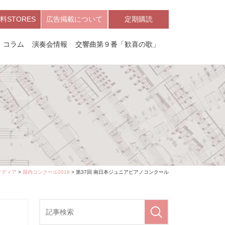
料STORES
広告掲載について
定期購読
コラム
演奏会情報
交響曲第９番「歓喜の歌」
メディア
>
国内コンクール2019
> 第37回 南日本ジュニアピアノコンクール