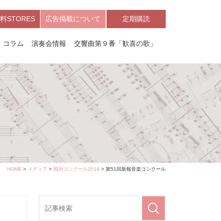
料STORES
広告掲載について
定期購読
コラム
演奏会情報
交響曲第９番「歓喜の歌」
HOME
>
メディア
>
国内コンクール2019
> 第51回新報音楽コンクール