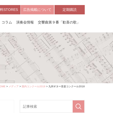
料STORES
広告掲載について
定期購読
コラム
演奏会情報
交響曲第９番「歓喜の歌」
OME
>
メディア
>
国内コンクール2019
> 九州ギター音楽コンクール2018