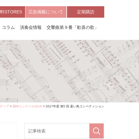
料STORES
広告掲載について
定期購読
コラム
演奏会情報
交響曲第９番「歓喜の歌」
ディア
>
国内コンクール2019
> 2017年度 第5 回 蒼い鳥コンペティション