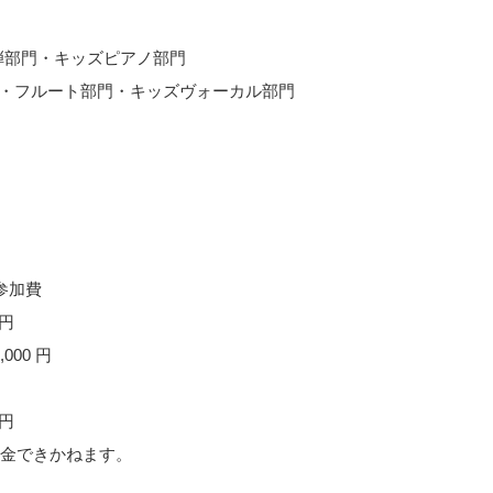
連弾部門・キッズピアノ部門
ン・フルート部門・キッズヴォーカル部門
参加費
円
00 円
円
金できかねます。