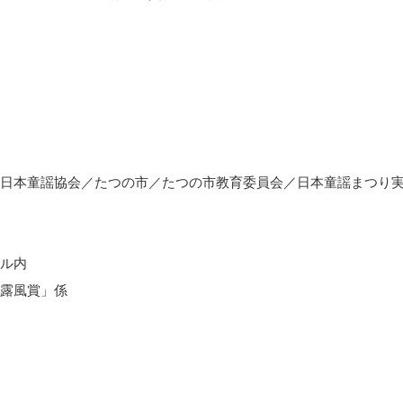
日本童謡協会／たつの市／たつの市教育委員会／日本童謡まつり
ル内
露風賞」係