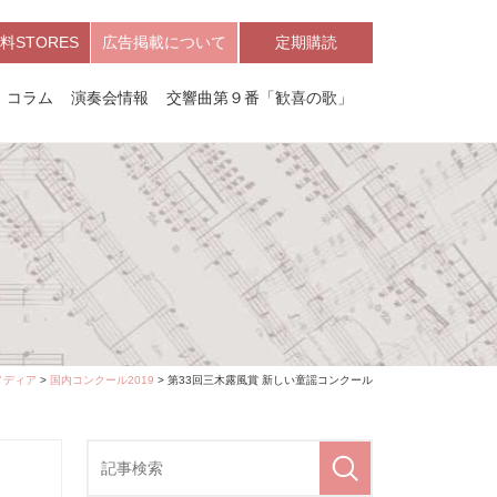
料STORES
広告掲載について
定期購読
コラム
演奏会情報
交響曲第９番「歓喜の歌」
メディア
>
国内コンクール2019
> 第33回三木露風賞 新しい童謡コンクール