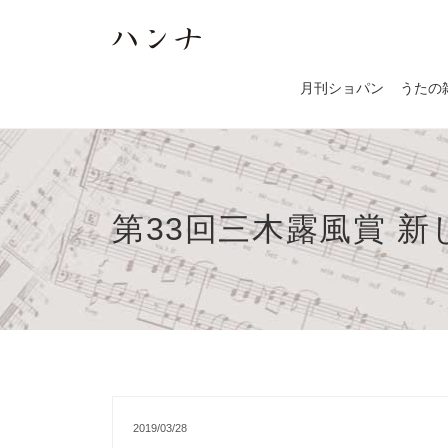
月刊ショパン
うたの
第33回三木露風賞 
2019/03/28