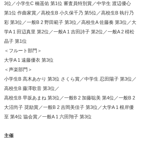
3位／小学生C 楠遥佑 第1位 審査員特別賞／中学生 渡辺優心
第1位 作曲家賞／高校生B 小久保千乃 第5位／高校生B 執行乃
彩 第3位／一般B 2 野田範子 第3位／高校生A 佐藤奏 第3位／大
学A 1 田辺真里 第2位／一般A 1 吉田詩子 第2位／一般A 2 棈松
晶子 第1位
＜フルート部門＞
大学A 1 遠藤優衣 第3位
＜声楽部門＞
小学生B 髙木あかり 第3位 さくら賞／中学生 忍田陽子 第3位／
高校生B 藤澤歌音 第3位／
高校生B 早坂あまね 第3位／一般B 2 加藤聡美 第4位／一般B 2
大沼尚子 奨励賞／一般B 2 吉岡美佳子 第3位／大学A 1 根岸優
至 第4位 協会賞／一般A 1 六田翔子 第3位
主催