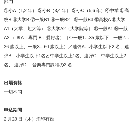
部門
①小A（1,2 年） ②小B（3,4 年） ③小C（5,6 年）④中学 ⑤高
校B ⑥大学B ⑦一般B1 ⑧一般B2 ⑨一般B3 ⑩高校A ⑪大学
A1（大学、短大等） ⑫大学A2（大学院等） ⑬一般A1 ⑭一般
A2 （ ※A：専門 B：愛好者）（※一般1…35 歳以下、一般2…
36 歳以上、一般3…60 歳以上）／連弾A…小学生以下2 名、連
弾B…小学生以下1名と中学生以上1名、連弾C…中学生以上2
名、 連弾D… 音楽専門課程の2 名
出場資格
一切不問
申込期間
2 月28 日（木）消印有効