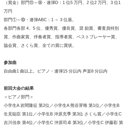
（賞金）部門⑪～⑭・連弾D：1 位5 万円、2 位2 万円、3 位1
万円
部門①～⑩・連弾ABC：1 ～ 3 位盾。
各部門各部 4、5 位、優秀賞、優良賞、奨 励賞、審査員特別
賞、作曲家賞、伴奏者賞、指導者賞、ベストプレーヤー賞、
協会賞、さくら賞、全ての賞に賞状。
参加曲
自由曲1 曲以上。ピアノ・連弾15 分以内 声楽8 分以内
前回大会の結果
＜ピアノ部門＞
小学生A 岩間隆征 第2位／小学生A 熊谷芽唯 第1位／小学生B
生見聡臣 第1位／小学生B 沖原充季 第3位 さくら賞／小学生C
吉川佳奈 第4位／小学生C 沖原司卓 第3位／小学生C 伊藤彩 第