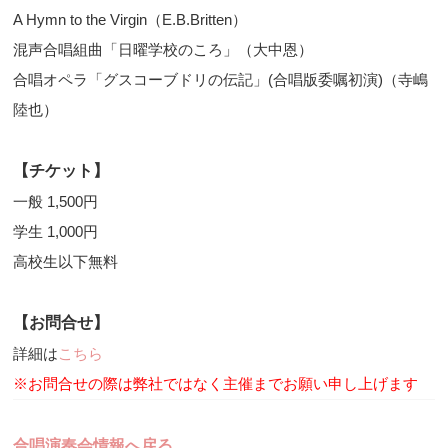
A Hymn to the Virgin（E.B.Britten）
混声合唱組曲「日曜学校のころ」（大中恩）
合唱オペラ「グスコーブドリの伝記」(合唱版委嘱初演)（寺嶋
陸也）
【チケット】
一般 1,500円
学生 1,000円
高校生以下無料
【お問合せ】
詳細は
こちら
※お問合せの際は弊社ではなく主催までお願い申し上げます
合唱演奏会情報へ戻る