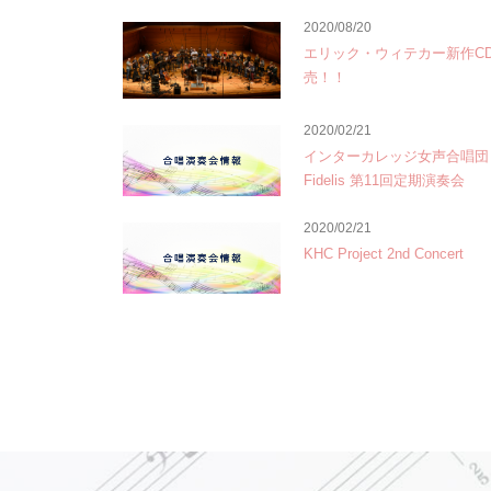
2020/08/20
エリック・ウィテカー新作CD
売！！
2020/02/21
インターカレッジ女声合唱団 V
Fidelis 第11回定期演奏会
2020/02/21
KHC Project 2nd Concert