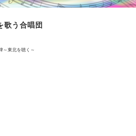
 東北を歌う合唱団
うたの碑～東北を聴く～