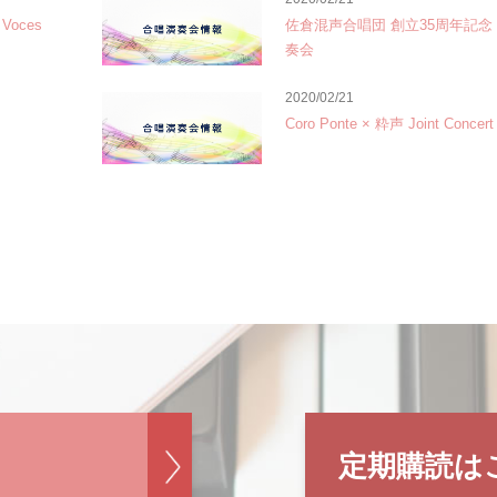
oces
佐倉混声合唱団 創立35周年記念 
奏会
2020/02/21
Coro Ponte × 粋声 Joint Concert
定期購読は