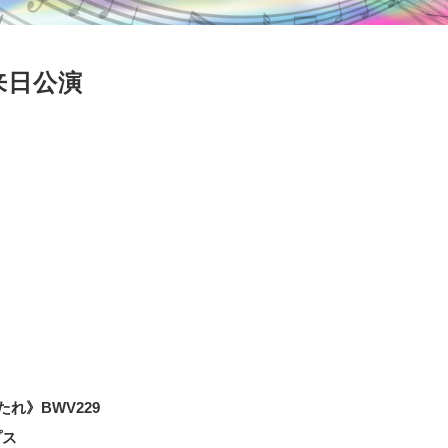
来日公演
れ》BWV229
プス