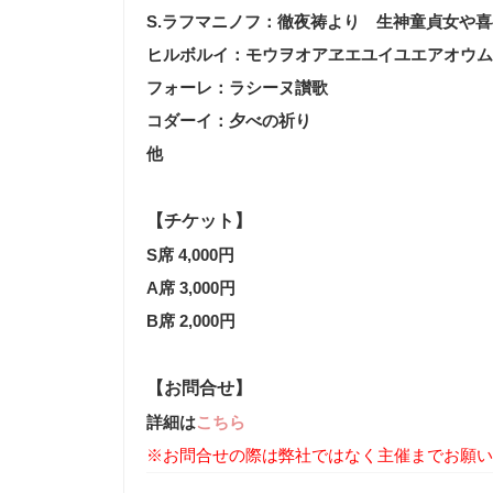
S.ラフマニノフ：徹夜祷より 生神童貞女や
ヒルボルイ：モウヲオアヱエユイユエアオウム
フォーレ：ラシーヌ讃歌
コダーイ：夕べの祈り
他
【チケット】
S席 4,000円
A席 3,000円
B席 2,000円
【お問合せ】
詳細は
こちら
※お問合せの際は弊社ではなく主催までお願い