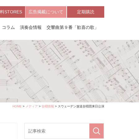
料STORES
広告掲載について
定期購読
コラム
演奏会情報
交響曲第９番「歓喜の歌」
HOME
>
メディア
>
合唱情報
> スウェーデン放送合唱団来日公演