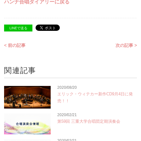
ハンナ合唱ダイアリーに戻る
LINEで送る
< 前の記事
次の記事 >
関連記事
2020/08/20
エリック・ウィテカー新作CD9月4日に発
売！！
2020/02/21
第59回 三重大学合唱団定期演奏会
2020/02/21