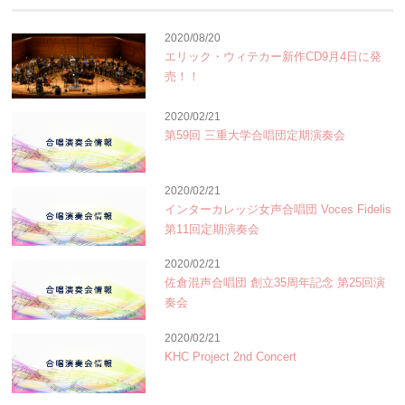
2020/08/20
エリック・ウィテカー新作CD9月4日に発
売！！
2020/02/21
第59回 三重大学合唱団定期演奏会
2020/02/21
インターカレッジ女声合唱団 Voces Fidelis
第11回定期演奏会
2020/02/21
佐倉混声合唱団 創立35周年記念 第25回演
奏会
2020/02/21
KHC Project 2nd Concert