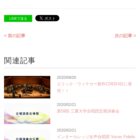
LINEで送る
< 前の記事
次の記事 >
関連記事
2020/08/20
エリック・ウィテカー新作CD9月4日に発
売！！
2020/02/21
第59回 三重大学合唱団定期演奏会
2020/02/21
インターカレッジ女声合唱団 Voces Fidelis