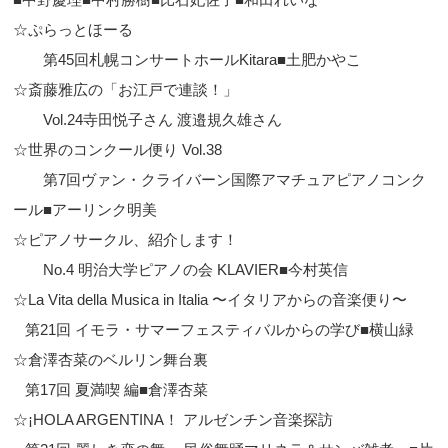
☆ぷらっとほーる
第45回札幌コンサートホールKitara■土肥かやこ
☆斎藤雅広の「お江戸で連談！」
Vol.24寺田悦子さん 渡邉規久雄さん
☆世界のコンクール便り Vol.38
第7回ヴァン・クライバーン国際アマチュアピアノコンク
ール■アーリンク明美
☆ピアノサークル、紹介します！
No.4 明治大学ピアノの会 KLAVIER■今村英信
☆La Vita della Musica in Italia 〜イタリアからの音楽便り〜
第21回 イモラ・サマーフェスティバルからの学び■横山緑
☆倉澤杏菜のベルリン舞台裏
第17回 夏満喫 編■倉澤杏菜
☆¡HOLA ARGENTINA！ アルゼンチン音楽探訪