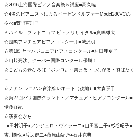
☆2016上海国際ピアノ音楽祭＆講座■高久暁
☆4名のピアニストによるベーゼンドルファーModel280VCの
夕べ■菅野恵理子
ミハイル・プレトニョフ ピアノリサイタル■真嶋雄大
☆国際アマチュアピアノコンクール■渋沢明
☆第1回 ヤマハジュニアピアノコンクール■村田理夏子
☆山﨑亮汰、クーパー国際コンクール優勝！
☆こどもの夢ひろば〝ボレロ〟～集まる・つながる・羽ばたく
～
☆ノアン ショパン音楽祭レポート（後編）■大倉景子
☆第27回パリ国際グランド・アマチュア・ピアノコンクール■
伊藤香紀
☆演奏会から
●田村明子●アンジェロ・ヴィラーニ●山田富士子●杉谷昭子●
吉川隆弘●渡辺健二●藤原由紀乃●石井克典