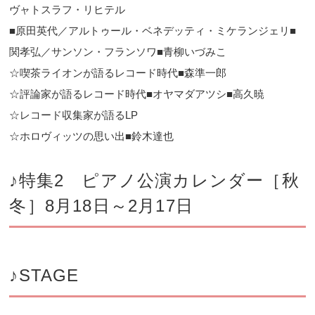
ヴャトスラフ・リヒテル
■原田英代／アルトゥール・ベネデッティ・ミケランジェリ■
関孝弘／サンソン・フランソワ■青柳いづみこ
☆喫茶ライオンが語るレコード時代■森準一郎
☆評論家が語るレコード時代■オヤマダアツシ■高久暁
☆レコード収集家が語るLP
☆ホロヴィッツの思い出■鈴木達也
♪特集2 ピアノ公演カレンダー［秋
冬］8月18日～2月17日
♪STAGE