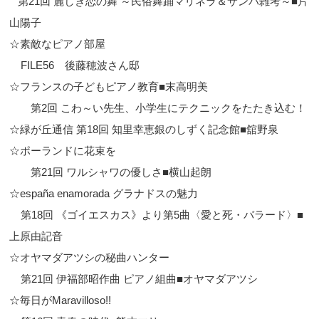
第21回 麗しき恋の舞 ～民俗舞踊マリネラ＆サンバ雑考～■片
山陽子
☆素敵なピアノ部屋
FILE56 後藤穂波さん邸
☆フランスの子どもピアノ教育■末高明美
第2回 こわ～い先生、小学生にテクニックをたたき込む！
☆緑が丘通信 第18回 知里幸恵銀のしずく記念館■舘野泉
☆ポーランドに花束を
第21回 ワルシャワの優しさ■横山起朗
☆españa enamorada グラナドスの魅力
第18回 《ゴイエスカス》より第5曲〈愛と死・バラード〉■
上原由記音
☆オヤマダアツシの秘曲ハンター
第21回 伊福部昭作曲 ピアノ組曲■オヤマダアツシ
☆毎日がMaravilloso!!