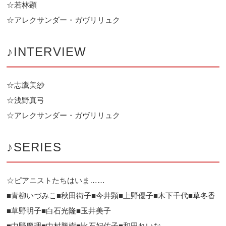
☆若林顕
☆アレクサンダー・ガヴリリュク
♪INTERVIEW
☆志鷹美紗
☆浅野真弓
☆アレクサンダー・ガヴリリュク
♪SERIES
☆ピアニストたちはいま……
■青柳いづみこ■秋田街子■今井顕■上野優子■木下千代■草冬香
■草野明子■白石光隆■玉井美子
■中野慶理■中村勝樹■比石妃佐子■和田れいな