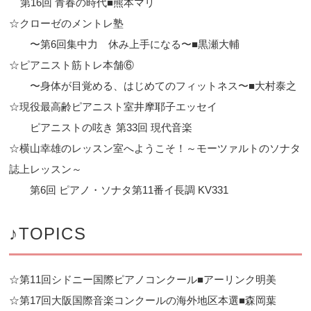
第16回 青春の時代■熊本マリ
☆クローゼのメントレ塾
〜第6回集中力 休み上手になる〜■黒瀬大輔
☆ピアニスト筋トレ本舗⑥
〜身体が目覚める、はじめてのフィットネス〜■大村泰之
☆現役最高齢ピアニスト室井摩耶子エッセイ
ピアニストの呟き 第33回 現代音楽
☆横山幸雄のレッスン室へようこそ！～モーツァルトのソナタ
誌上レッスン～
第6回 ピアノ・ソナタ第11番イ長調 KV331
♪TOPICS
☆第11回シドニー国際ピアノコンクール■アーリンク明美
☆第17回大阪国際音楽コンクールの海外地区本選■森岡葉