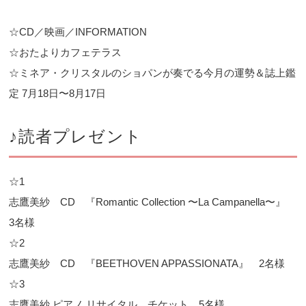
☆CD／映画／INFORMATION
☆おたよりカフェテラス
☆ミネア・クリスタルのショパンが奏でる今月の運勢＆誌上鑑
定 7月18日〜8月17日
♪読者プレゼント
☆1
志鷹美紗 CD 『Romantic Collection 〜La Campanella〜』
3名様
☆2
志鷹美紗 CD 『BEETHOVEN APPASSIONATA』 2名様
☆3
志鷹美紗 ピアノ リサイタル チケット 5名様