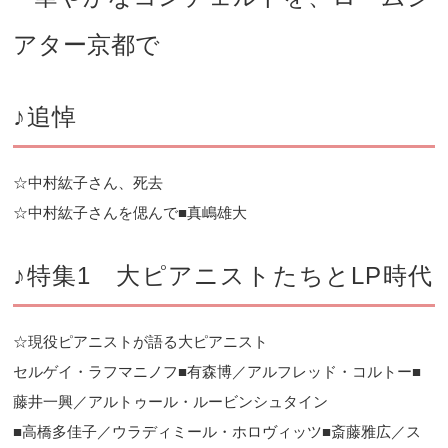
アター京都で
♪追悼
☆中村紘子さん、死去
☆中村紘子さんを偲んで■真嶋雄大
♪特集1 大ピアニストたちとLP時代
☆現役ピアニストが語る大ピアニスト
セルゲイ・ラフマニノフ■有森博／アルフレッド・コルトー■
藤井一興／アルトゥール・ルービンシュタイン
■高橋多佳子／ウラディミール・ホロヴィッツ■斎藤雅広／ス