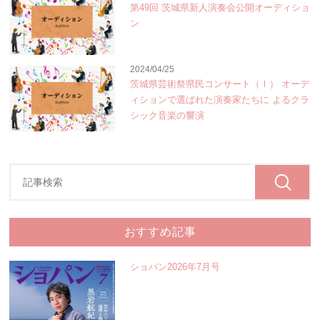
第49回 茨城県新人演奏会公開オーディショ
ン
2024/04/25
茨城県芸術祭県民コンサート（Ⅰ） オーデ
ィションで選ばれた演奏家たちに よるクラ
シック音楽の響演
おすすめ記事
ショパン2026年7月号