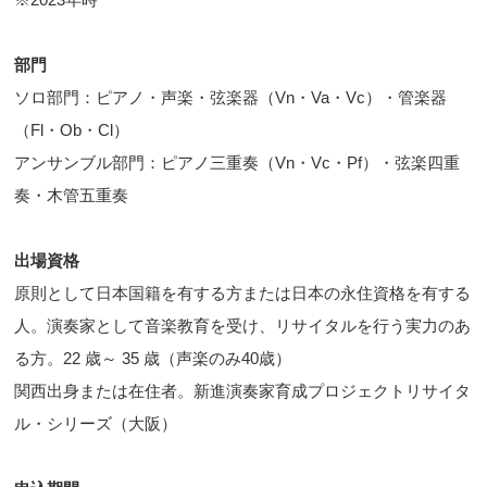
部門
ソロ部門：ピアノ・声楽・弦楽器（Vn・Va・Vc）・管楽器
（Fl・Ob・Cl）
アンサンブル部門：ピアノ三重奏（Vn・Vc・Pf）・弦楽四重
奏・木管五重奏
出場資格
原則として日本国籍を有する方または日本の永住資格を有する
人。演奏家として音楽教育を受け、リサイタルを行う実力のあ
る方。22 歳～ 35 歳（声楽のみ40歳）
関西出身または在住者。新進演奏家育成プロジェクトリサイタ
ル・シリーズ（大阪）