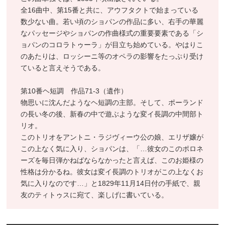
全16曲中、第15番と共に、アウフタクトで始まっている
数少ない曲。若い頃のショパンの作品に多い、右手の華麗
なパッセージやショパンの作曲様式の重要要素である「シ
ョパンのコロラトゥーラ」が目立ち始めている。やはりこ
のあたりは、ロッシーニ等のオペラの影響をたっぷり受け
ていると言えそうである。
第10番ヘ短調 作品71-3（遺作）
物思いに沈んだようなヘ短調の主部。そして、ポーランド
の長い冬の後、新春の中で遊ぶような変イ長調の中間部ト
リオ。
このトリオをアントニ・ラジヴィーウ公の娘、エリザ嬢が
この上なく気に入り、ショパンは、「…彼女のこのポロネ
ーズを毎日弾かねばならなかったと言えば、このお姫様の
性格は分かるね。彼女は変イ長調のトリオがこの上なくお
気に入りなのです…」と1829年11月14日付の手紙で、親
友のティトゥスに宛て、楽しげに書いている。