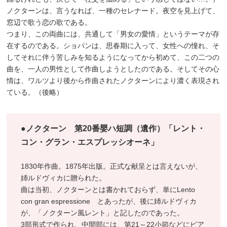
ノクターンは、言うなれば、一種のセレナード。夜空を見上げて、
窓辺で歌う恋の歌である。
つまり、この両曲には、共通して「男女の愛情」というテーマが存
在するのである。ショパンは、思春期に入って、女性への憧れ、そ
してそれに伴う苦しみを知るようになってから初めて、この二つの
曲を、一人の男性として作曲しようとしたのである。そしてその心
情は、ワルツより後から作曲されたノクターンにより濃く表現され
ている。（後略）
●ノクターン 第20番嬰ハ短調（遺作）「レント・
コン・グラン・エスプレッシオーネ」
1830年作曲。1875年出版。正式な献呈とは言えないが、
姉ルドヴィカに贈られた。
曲は当初、ノクターンとは書かれておらず、単にLento
con gran espressione とあったが、後に姉ルドヴィカ
が、「ノクターン風レント」と記したのであった。
3部形式で作られ、中間部には、第21～22小節などにピア