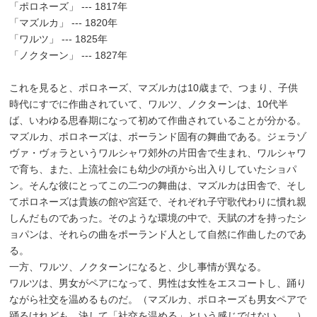
「ポロネーズ」 --- 1817年
「マズルカ」 --- 1820年
「ワルツ」 --- 1825年
「ノクターン」 --- 1827年
これを見ると、ポロネーズ、マズルカは10歳まで、つまり、子供
時代にすでに作曲されていて、ワルツ、ノクターンは、10代半
ば、いわゆる思春期になって初めて作曲されていることが分かる。
マズルカ、ポロネーズは、ポーランド固有の舞曲である。ジェラゾ
ヴァ・ヴォラというワルシャワ郊外の片田舎で生まれ、ワルシャワ
で育ち、また、上流社会にも幼少の頃から出入りしていたショパ
ン。そんな彼にとってこの二つの舞曲は、マズルカは田舎で、そし
てポロネーズは貴族の館や宮廷で、それぞれ子守歌代わりに慣れ親
しんだものであった。そのような環境の中で、天賦の才を持ったシ
ョパンは、それらの曲をポーランド人として自然に作曲したのであ
る。
一方、ワルツ、ノクターンになると、少し事情が異なる。
ワルツは、男女がペアになって、男性は女性をエスコートし、踊り
ながら社交を温めるものだ。（マズルカ、ポロネーズも男女ペアで
踊るけれども、決して「社交を温める」という感じではない…。）