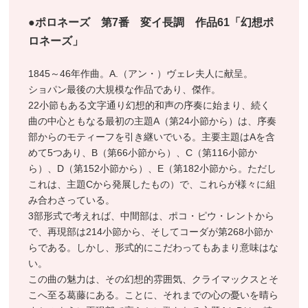
●ポロネーズ 第7番 変イ長調 作品61「幻想ポ
ロネーズ」
1845～46年作曲。A.（アン・）ヴェレ夫人に献呈。
ショパン最後の大規模な作品であり、傑作。
22小節もある文字通り幻想的和声の序奏に始まり、続く
曲の中心ともなる最初の主題A（第24小節から）は、序奏
部からのモティーフを引き継いでいる。主要主題はAを含
めて5つあり、B（第66小節から）、C（第116小節か
ら）、D（第152小節から）、E（第182小節から。ただし
これは、主題Cから発展したもの）で、これらが様々に組
み合わさっている。
3部形式で考えれば、中間部は、ポコ・ピウ・レントから
で、再現部は214小節から、そしてコーダが第268小節か
らである。しかし、形式的にこだわってもあまり意味はな
い。
この曲の魅力は、その幻想的雰囲気、クライマックスとそ
こへ至る葛藤にある。ことに、それまでの心の憂いを晴ら