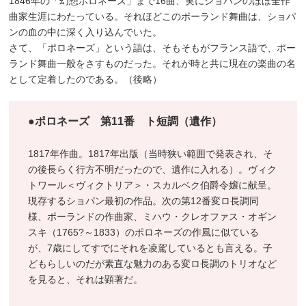
1846年の「幻想ポロネーズ」まで16曲、実にショパンのほぼ全作
曲家生涯にわたっている。それほどこのポーランド舞曲は、ショパ
ンの血の中に深く入り込んでいた。
さて、「ポロネーズ」という語は、そもそもがフランス語で、ポー
ランド舞曲一般をさすものだった。それが時と共に現在の楽曲の名
として定着したのである。（後略）
●ポロネーズ 第11番 ト短調（遺作）
1817年作曲。1817年出版（当時狭い範囲で発表され、そ
の後長らく行方不明だったので、遺作に入れる）。ヴィク
トワール＜ヴィクトリア＞・スカルベク伯爵令嬢に献呈。
現存するショパン最初の作品。次の第12番変ロ長調同
様、ポーランドの作曲家、ミハウ・クレオファス・オギン
スキ（1765?～1833）のポロネーズの作風に似ている
が、7歳にしてすでにそれを凌駕しているとも言える。子
どもらしいのだが素直な魅力のある変ロ長調のトリオなど
を見ると、それは顕著だ。