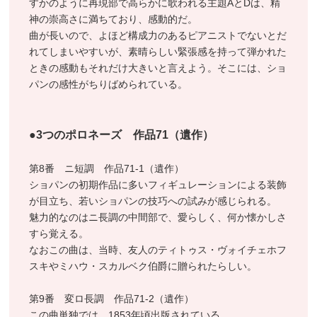
すかのように再現部で高らかに歌われる主題AとDは、精
神の崇高さに満ちており、感動的だ。
曲が長いので、よほど構成力のあるピアニストでないとだ
れてしまいやすいが、素晴らしい緊張感を持って弾かれた
ときの感動もそれだけ大きいと言えよう。そこには、ショ
パンの感性がちりばめられている。
●3つのポロネーズ 作品71（遺作）
第8番 ニ短調 作品71-1（遺作）
ショパンの初期作品に多いフィギュレーションによる装飾
が目立ち、若いショパンの技巧への試みが感じられる。
魅力的なのはニ長調の中間部で、愛らしく、何か懐かしさ
すら覚える。
なおこの曲は、当時、友人のティトゥス・ヴォイチェホフ
スキやミハウ・スカルベク伯爵に贈られたらしい。
第9番 変ロ長調 作品71-2（遺作）
この曲単独では、1853年頃出版されている。