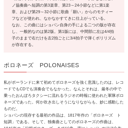
ノ協奏曲ヘ短調の第3楽章、第23～24小節などに第1楽
章、および第29～32小節に歌曲「願い」からのモティー
フなどが使われ、なかなかすてきに仕上がっている。
なお、この曲にはショパン自身の手による二つの版が存在
し、一般的なのは第2版。第1版には、中間部に左は4/4拍
子のままで右だけを左2拍ごとに3/4拍子で弾くポリリズム
が存在する。
ポロネーズ POLONAISES
私がポーランドに来て初めてポロネーズを強く意識したのは、レコ
ードでもCDでも演奏会でもなかった。なんとそれは、厳冬の中で
乗ったおんぼろタクシーに流れるラジオの時報に使われた軍隊ポロ
ネーズであった。何か吹き出しそうになりながらも、妙に感動した
ものだ。
ショパンの現存する最初の作品は、1817年作の「ポロネーズ ト
短調」である。そして、独奏曲としてのポロネーズの作曲は、