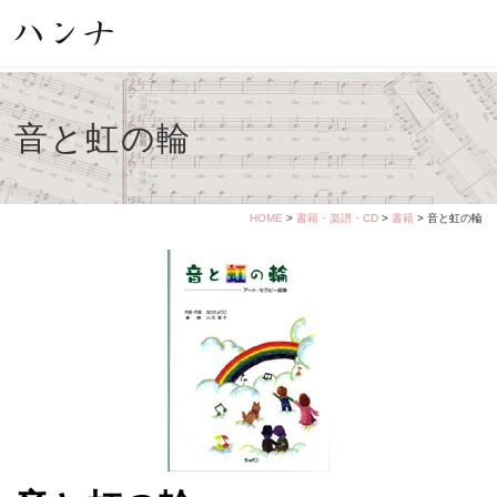
音と虹の輪
HOME
>
書籍・楽譜・CD
>
書籍
> 音と虹の輪