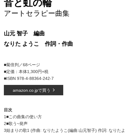
音と虹の輪
アートセラピー曲集
山元 智子 編曲
なりた ようこ 作詞・作曲
■菊倍判／68ページ
■定価：本体1,300円+税
■ISBN 978-4-88364-242-7
amazon.co.jpで買う
目次
1■この曲集の使い方
2■歌う~発声
3始まりの歌1 (作曲: なりたようこ(編曲:山元智子) 作詞: なりたよ