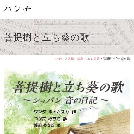
菩提樹と立ち葵の歌
HOME
>
書籍・楽譜・CD
>
書籍
> 菩提樹と立ち葵の歌