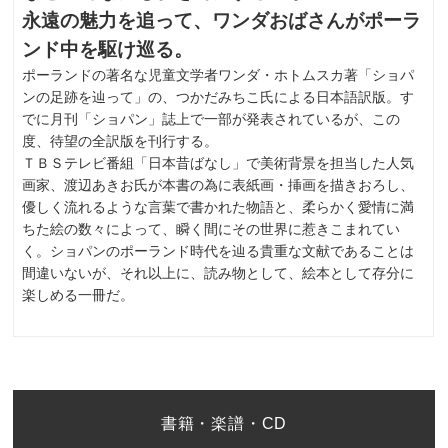
永遠の魅力を追って、ワンダおばさんがポーラ
ンド中を駆け巡る。
ポーランドの著名な児童文学者ワンダ・ホトムスカ著「ショパ
ンの足跡を辿って」の、つかだみちこ氏による日本語訳版。す
でに月刊「ショパン」誌上で一部が発表されているが、この
度、待望の全訳版を刊行する。
ＴＢＳテレビ番組「日本昔ばなし」で美術背景を担当した人気
画家、渡辺あきお氏が本書の為に表紙画・挿画を描きおろし、
優しく流れるような言葉で書かれた物語と、柔らかく愛情に満
ちた絵の数々によって、瞬く間にその世界に惹きこまれてい
く。ショパンのポーランド時代を辿る貴重な文献であることは
間違いないが、それ以上に、読み物として、絵本として存分に
楽しめる一冊だ。
書籍・楽譜・CD