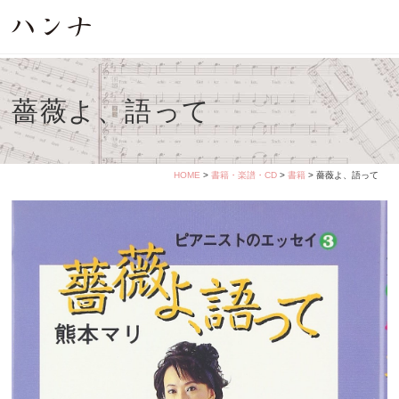
薔薇よ、語って
HOME
>
書籍・楽譜・CD
>
書籍
> 薔薇よ、語って