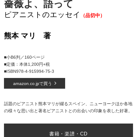
薔薇よ、語って
ピアニストのエッセイ
（品切中）
熊本 マリ 著
■小B6判／160ページ
■定価：本体1,200円+税
■ISBN978-4-915994-75-3
amazon.co.jpで買う
話題のピアニスト熊本マリが綴るスペイン、ニューヨークほか各地
の様々な思い出と著名ピアニストとの出会いの印象を表した好著。
書籍・楽譜・CD