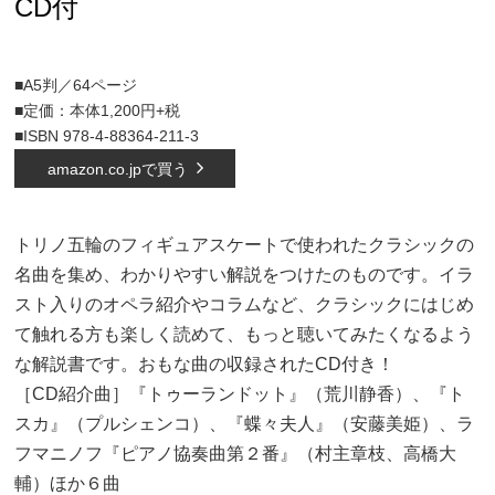
CD付
■A5判／64ページ
■定価：本体1,200円+税
■ISBN 978-4-88364-211-3
amazon.co.jpで買う
トリノ五輪のフィギュアスケートで使われたクラシックの
名曲を集め、わかりやすい解説をつけたのものです。イラ
スト入りのオペラ紹介やコラムなど、クラシックにはじめ
て触れる方も楽しく読めて、もっと聴いてみたくなるよう
な解説書です。おもな曲の収録されたCD付き！
［CD紹介曲］『トゥーランドット』（荒川静香）、『ト
スカ』（プルシェンコ）、『蝶々夫人』（安藤美姫）、ラ
フマニノフ『ピアノ協奏曲第２番』（村主章枝、高橋大
輔）ほか６曲