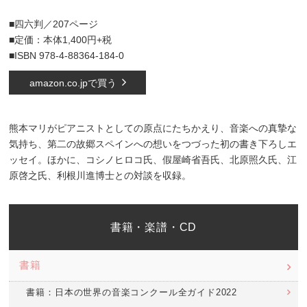
■四六判／207ページ
■定価：本体1,400円+税
■ISBN 978-4-88364-184-0
amazon.co.jpで買う
熊本マリがピアニストとしての原点にたちかえり、音楽への真摯な
気持ち、第二の故郷スペインへの想いをつづった初の書き下ろしエ
ッセイ。ほかに、コシノヒロコ氏、假屋崎省吾氏、北原照久氏、江
原啓之氏、利根川進博士との対談を収録。
書籍・楽譜・CD
書籍
書籍：日本の世界の音楽コンクール全ガイド2022