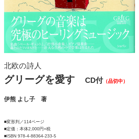
北欧の詩人
グリーグを愛す
CD付
（品切中）
伊熊 よし子 著
■変形判／114ページ
■定価：本体2,000円+税
■ISBN 978-4-88364-233-5