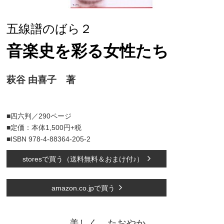
五線譜のばら２
音楽史を彩る女性たち
萩谷 由喜子 著
■四六判／290ページ
■定価：本体1,500円+税
■ISBN 978-4-88364-205-2
storesで買う（送料無料＆おまけ付♪）
amazon.co.jpで買う
美しく、たおやか。