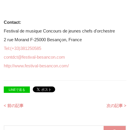
Contact:
Festival de musique Concours de jeunes chefs d'orchestre
2 rue Morand F-25000 Besançon, France
Tel:(+33)381250585
contdct@festival-besancon.com
http://www.festival-besancon.com/
LINEで送る
< 前の記事
次の記事 >