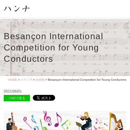
Besançon International
Competition for Young
Conductors
HOME
>
メディア
>
未分類
> Besançon International Competition for Young Conductors
2021/06/01
LINEで送る