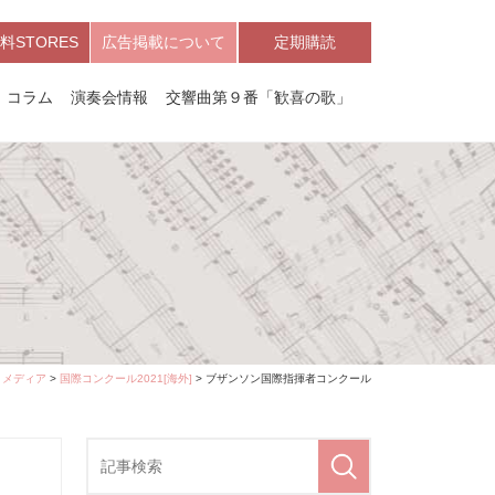
料STORES
広告掲載について
定期購読
コラム
演奏会情報
交響曲第９番「歓喜の歌」
>
メディア
>
国際コンクール2021[海外]
> ブザンソン国際指揮者コンクール