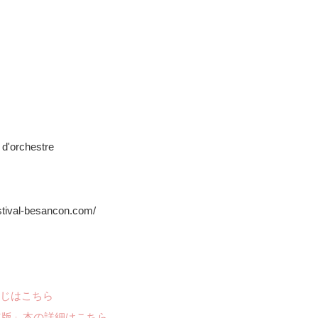
 d'orchestre
tival-besancon.com/
じはこちら
年版」本の詳細はこちら