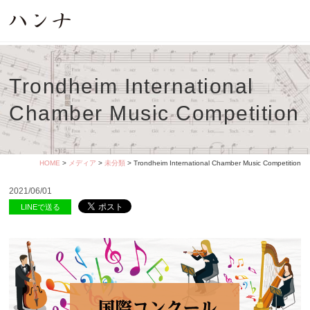
Trondheim International
Chamber Music Competition
HOME
>
メディア
>
未分類
> Trondheim International Chamber Music Competition
2021/06/01
LINEで送る