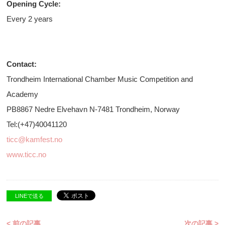
Opening Cycle:
Every 2 years
Contact:
Trondheim International Chamber Music Competition and
Academy
PB8867 Nedre Elvehavn N-7481 Trondheim, Norway
Tel:(+47)40041120
ticc@kamfest.no
www.ticc.no
LINEで送る
< 前の記事
次の記事 >