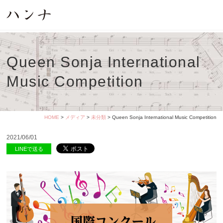
Queen Sonja International
Music Competition
HOME
>
メディア
>
未分類
> Queen Sonja International Music Competition
2021/06/01
LINEで送る