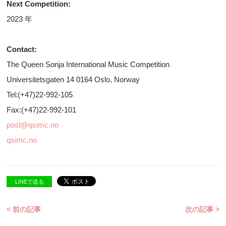
Next Competition:
2023 年
Contact:
The Queen Sonja International Music Competition
Universitetsgaten 14 0164 Oslo, Norway
Tel:(+47)22-992-105
Fax:(+47)22-992-101
post@qsimc.no
qsimc.no
LINEで送る
< 前の記事
次の記事 >