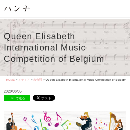
Queen Elisabeth
International Music
Competition of Belgium
HOME
>
メディア
>
未分類
> Queen Elisabeth International Music Competition of Belgium
2020/06/05
LINEで送る