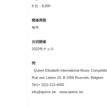
6 位：8,000
開催周期
毎年
次回開催
2022年チェロ
問
Queen Elisabeth International Music Competiti
Rue aux Laines 20, B-1000 Brussels, Belgium
Tel:(+ 32)2-213-4050
info@qeimic.be www.qeimic.be