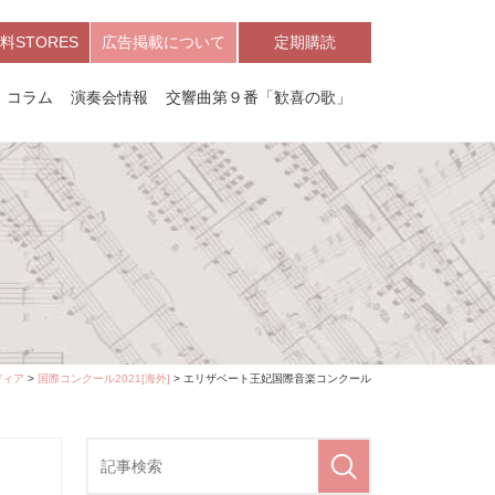
料STORES
広告掲載について
定期購読
コラム
演奏会情報
交響曲第９番「歓喜の歌」
ディア
>
国際コンクール2021[海外]
> エリザベート王妃国際音楽コンクール