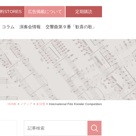
料STORES
広告掲載について
定期購読
コラム
演奏会情報
交響曲第９番「歓喜の歌」
HOME
>
メディア
>
未分類
> International Fritz Kreisler Competition