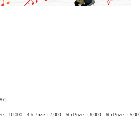
987
）
ze
：
10,000
4th Prize
：
7,000
5th Prize
：
6,000
6th Prize
：
5,00