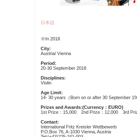
日本語
※
In 2018
City:
Austria/ Vienna
Period:
20-30 September 2018
Disciplines:
Violin
Age Limit:
14- 30 years
（
Born on or after 30 September 1
Prizes and Awards:(Currency
：
EURO)
1st Prize
：
15,000
2nd Prize
：
12,000
3rd Pri
Contact:
International Fritz Kreisler Wettbewerb
P.O.Box 76, A-1030 Vienna, Austria
Tel:(+43)225-241-003