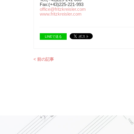
Fax:(+43)225-221-993
office@fritzkreisler.com
www.fritzkreisler.com
LINEで送る
< 前の記事